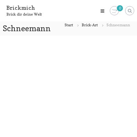
Zum
Brickmich
0
Inhalt
Brick dir deine Welt
springen
Start
Brick-Art
Schneemann
Schneemann