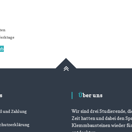
ten
 Werktage
rb
s
Über uns
Wir sind drei Studierende, die
d und Zahlung
Zeit hatten und dabei den Sp
chutzerklärung
Klemmbausteinen wieder fü