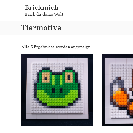
Zum
Brickmich
Inhalt
Brick dir deine Welt
springen
Tiermotive
Nach
Alle 5 Ergebnisse werden angezeigt
Aktualität
sortiert