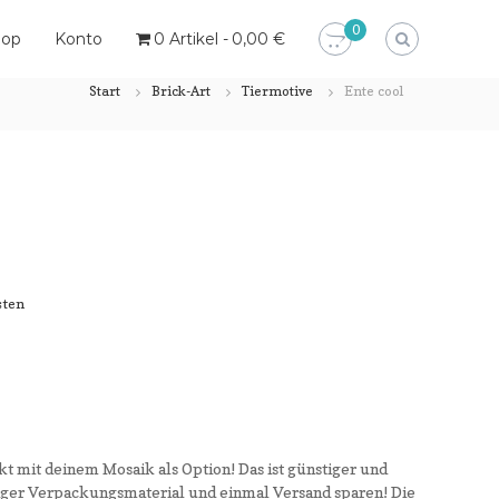
0
hop
Konto
0 Artikel
0,00 €
Start
Brick-Art
Tiermotive
Ente cool
sten
kt mit deinem Mosaik als Option! Das ist günstiger und
iger Verpackungsmaterial und einmal Versand sparen! Die