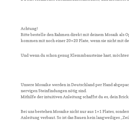
Achtung!
Bitte bestelle den Rahmen direkt mit deinem Mosaik als O
kommen mit noch einer 20×20 Plate, wenn sie nicht mit de
Und wenn du schon genug Klemmbausteine hast, möchtest d
Unsere Mosaike werden in Deutschland per Hand abgepackt 
nervigen Steinfindungen nötig sind.
Mithilfe der intuitiven Anleitung schaffst du es, dein Br
Bei uns bestehen Mosaike nicht nur aus 1×1 Plates, sonder
Anleitung verbaut. So ist das Bauen kein langweiliges „Z