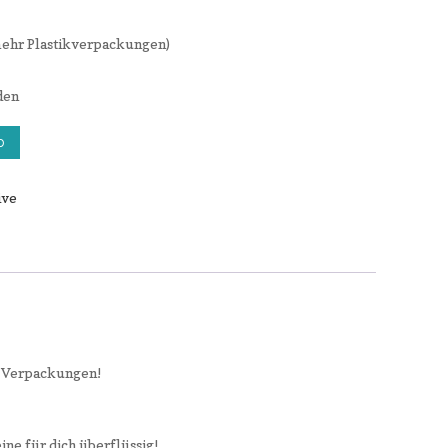
(mehr Plastikverpackungen)
den
b
ive
ne Verpackungen!
ne für dich überflüssig!