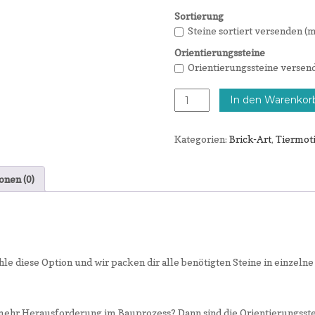
Sortierung
Steine sortiert versenden 
Orientierungssteine
Orientierungssteine versen
Ente
In den Warenkor
cool
Menge
Kategorien:
Brick-Art
,
Tiermot
onen (0)
ähle diese Option und wir packen dir alle benötigten Steine in einzel
hr Herausforderung im Bauprozess? Dann sind die Orientierungsstei