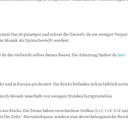
ption! Das ist günstiger und schont die Umwelt, da wir weniger Verp
m Mosaik als Option bestellt werden!
u ihn vielleicht selber daraus Bauen. Die Anleitung findest du
hier
und in Europa produziert. Die Bricks befinden sich in farblich sorti
ickmich-Mosaik innerhalb von wenigen Stunden fertigzustellen.
n aus Bricks. Die Steine haben verschiedene Größen (1×1, 1×2, 2×2 und
eile für Zeile“-Herunterbauen, sondern eine abwechslungsreiche Besch