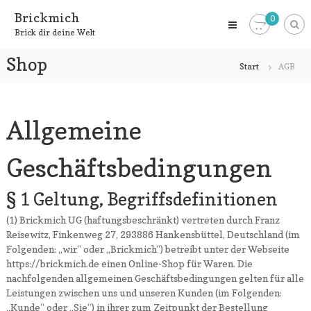
Zum
Brickmich
0
Inhalt
Brick dir deine Welt
springen
Shop
Start
AGB
Allgemeine
Geschäftsbedingungen
§ 1 Geltung, Begriffsdefinitionen
(1) Brickmich UG (haftungsbeschränkt) vertreten durch Franz
Reisewitz, Finkenweg 27, 293886 Hankensbüttel, Deutschland (im
Folgenden: „wir“ oder „Brickmich“) betreibt unter der Webseite
https://brickmich.de einen Online-Shop für Waren. Die
nachfolgenden allgemeinen Geschäftsbedingungen gelten für alle
Leistungen zwischen uns und unseren Kunden (im Folgenden:
„Kunde“ oder „Sie“) in ihrer zum Zeitpunkt der Bestellung