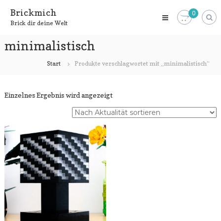
Zum
Brickmich
0
Inhalt
Brick dir deine Welt
springen
minimalistisch
Start
Produkte verschlagwortet mit „minimalistisch“
Einzelnes Ergebnis wird angezeigt