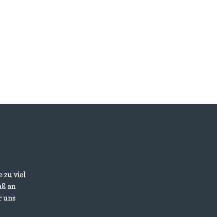
 zu viel
aß an
r uns